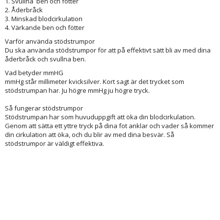
1. Svullna ben och fötter
2. Åderbråck
3. Minskad blodcirkulation
4. Värkande ben och fötter
Varför använda stödstrumpor
Du ska använda stödstrumpor för att på effektivt sätt bli av med dina
åderbråck och svullna ben.
Vad betyder mmHG
mmHg står millimeter kvicksilver. Kort sagt är det trycket som
stödstrumpan har. Ju högre mmHg ju högre tryck.
Så fungerar stödstrumpor
Stödstrumpan har som huvuduppgift att öka din blodcirkulation.
Genom att sätta ett yttre tryck på dina fot anklar och vader så kommer
din cirkulation att öka, och du blir av med dina besvär. Så
stödstrumpor är väldigt effektiva.