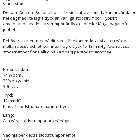
starkt stöd.
Detta är Doktorn Rekomenderar´s storsäljare som du kan använda en
hel dag med lite lägre tryck än vanliga stödstrumpor. Typiskt
användande av dessa strumpor är flygresor eller långa dagar på
jobbet.
Behöver du mer tryck på din vad så rekomenderar vi att du växlar
mellan dessa och ett par med högre tryck 15-18 mmHg. Även dessa
stödstrumpor finns alltid på kampanj på stödstrumpor.se.
Produktfakta
74 % bomull
23% polyamid
3 % lycra
Tryck
12 mmHG
Klass 1 stödstrumpor normalt tryck
Längd
Alla våra stödstrumpor är knähöga.
Vad hjälper dessa stödstrumpor emot