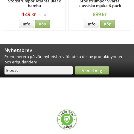
Stödstrumpor Atlanta Black
Stödstrumpor Svarta
bambu
klassiska mjuka 6-pack
149 kr
889 kr
159 kr
Info
Köp
Info
Köp
Nyhetsbrev
Prenumerera på vårt nyhetsbrev för att ta del av produktnyheter
och erbjudanden!
Anmäl mig