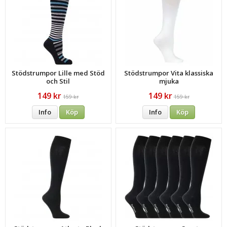
Stödstrumpor Lille med Stöd
Stödstrumpor Vita klassiska
och Stil
mjuka
149 kr
149 kr
159 kr
159 kr
Info
Köp
Info
Köp