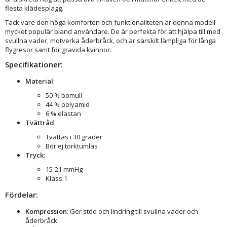
flesta klädesplagg.
Tack vare den höga komforten och funktionaliteten är denna modell
mycket populär bland användare. De är perfekta för att hjälpa till med
svullna vader, motverka åderbråck, och är särskilt lämpliga för långa
flygresor samt för gravida kvinnor.
Specifikationer:
Material
:
50 % bomull
44 % polyamid
6 % elastan
Tvättråd
:
Tvättas i 30 grader
Bör ej torktumlas
Tryck
:
15-21 mmHg
Klass 1
Fördelar:
Kompression
: Ger stöd och lindring till svullna vader och
åderbråck.