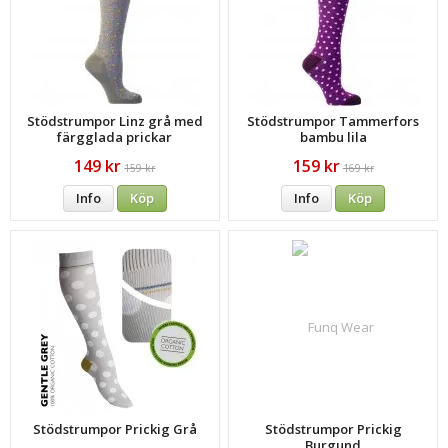
Stödstrumpor Linz grå med
Stödstrumpor Tammerfors
färgglada prickar
bambu lila
149 kr
159 kr
159 kr
169 kr
Info
Köp
Info
Köp
Stödstrumpor Prickig Grå
Stödstrumpor Prickig
Burgund