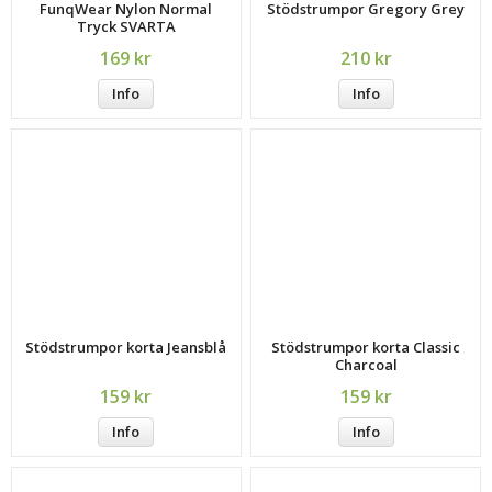
FunqWear Nylon Normal
Stödstrumpor Gregory Grey
Tryck SVARTA
169 kr
210 kr
Info
Info
Stödstrumpor korta Jeansblå
Stödstrumpor korta Classic
Charcoal
159 kr
159 kr
Info
Info