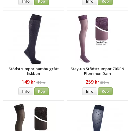
Info
Köp
Info
Köp
Stödstrumpor bambu grått
Stay-up Stödstrumpor 70DEN
fiskben
Plommon Dam
149 kr
259 kr
159 kr
269 kr
Info
Köp
Info
Köp