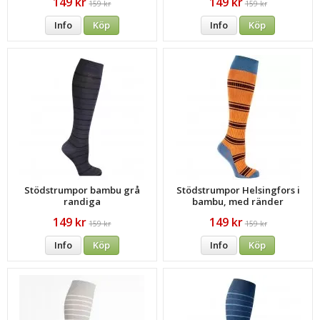
149 kr
149 kr
159 kr
159 kr
Info
Köp
Info
Köp
Stödstrumpor bambu grå
Stödstrumpor Helsingfors i
randiga
bambu, med ränder
149 kr
149 kr
159 kr
159 kr
Info
Köp
Info
Köp