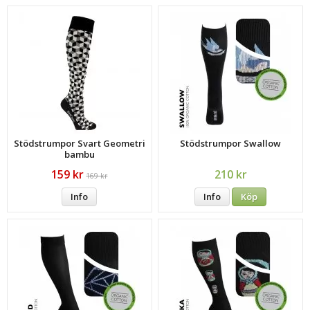
Stödstrumpor Svart Geometri
Stödstrumpor Swallow
bambu
159 kr
210 kr
169 kr
Info
Info
Köp