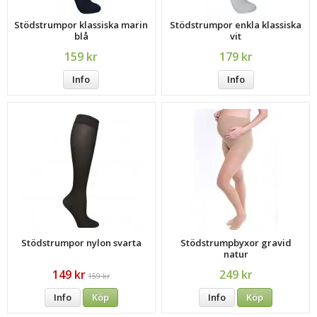
Stödstrumpor klassiska marin
Stödstrumpor enkla klassiska
blå
vit
159 kr
179 kr
Info
Info
Stödstrumpor nylon svarta
Stödstrumpbyxor gravid
natur
149 kr
249 kr
159 kr
Info
Köp
Info
Köp