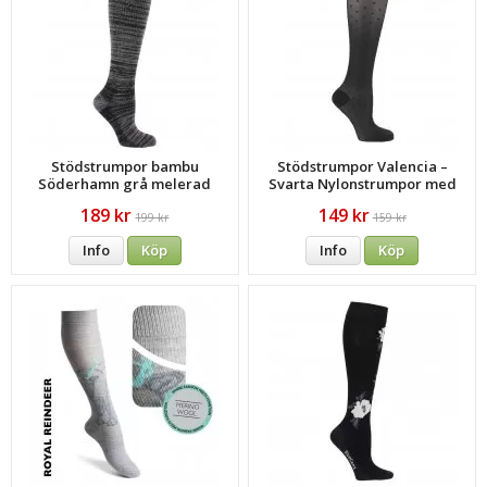
Stödstrumpor bambu
Stödstrumpor Valencia –
Söderhamn grå melerad
Svarta Nylonstrumpor med
Eleganta Prickar
189 kr
149 kr
199 kr
159 kr
Info
Köp
Info
Köp