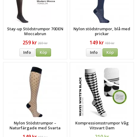
Stay-up Stödstrumpor 70DEN
Nylon stödstrumpor, blå med
Moccabrun
prickar
259 kr
149 kr
269 kr
159 kr
Info
Köp
Info
Köp
Nylon Stödstrumpor –
Kompressionsstrumpor Våg
Naturfärgade med Svarta
Vitsvart Dam
Prickar
149 kr
210 kr