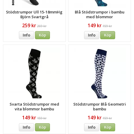
Stödstrumpor Ull 15-18mmHg
Blå Stödstrumpor i bambu
Björn Svartgrå
med blommor
259 kr
149 kr
269 kr
159 kr
Info
Köp
Info
Köp
Svarta Stödstrumpor med
Stödstrumpor Blå Geometri
vita blommor bambu
bambu
149 kr
149 kr
159 kr
159 kr
Info
Köp
Info
Köp