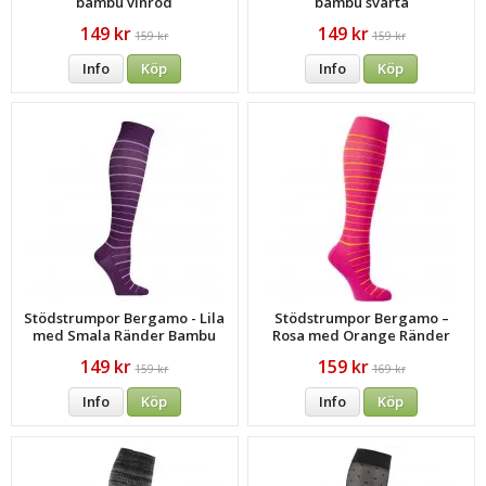
bambu vinröd
bambu svarta
149 kr
149 kr
159 kr
159 kr
Info
Köp
Info
Köp
Stödstrumpor Bergamo - Lila
Stödstrumpor Bergamo –
med Smala Ränder Bambu
Rosa med Orange Ränder
149 kr
159 kr
159 kr
169 kr
Info
Köp
Info
Köp