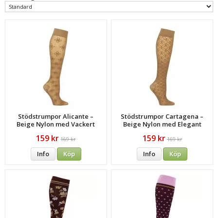
Stödstrumpor Alicante –
Stödstrumpor Cartagena –
Beige Nylon med Vackert
Beige Nylon med Elegant
Blommönster
Cirkeldesign
159 kr
159 kr
169 kr
169 kr
Info
Köp
Info
Köp