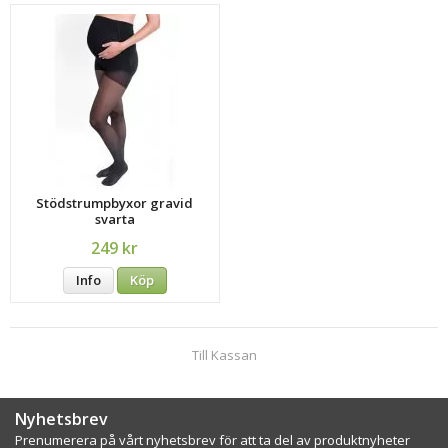
Stödstrumpbyxor gravid
svarta
249 kr
Info
Köp
Till Kassan
Nyhetsbrev
Prenumerera på vårt nyhetsbrev för att ta del av produktnyheter