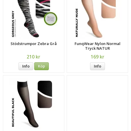
Stödstrumpor Zebra Grå
FunqWear Nylon Normal
Tryck NATUR
210 kr
169 kr
Info
Köp
Info