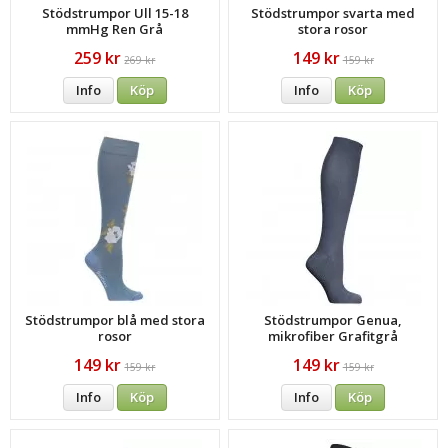
Stödstrumpor Ull 15-18
Stödstrumpor svarta med
mmHg Ren Grå
stora rosor
259 kr
149 kr
269 kr
159 kr
Info
Köp
Info
Köp
Stödstrumpor blå med stora
Stödstrumpor Genua,
rosor
mikrofiber Grafitgrå
149 kr
149 kr
159 kr
159 kr
Info
Köp
Info
Köp