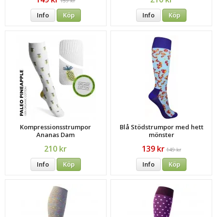
159 kr
Info
Köp
Info
Köp
Kompressionsstrumpor
Blå Stödstrumpor med hett
Ananas Dam
mönster
210 kr
139 kr
149 kr
Info
Köp
Info
Köp