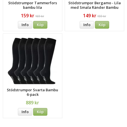
Stödstrumpor Tammerfors
Stödstrumpor Bergamo - Lila
bambu lila
med Smala Ränder Bambu
159 kr
149 kr
169 kr
159 kr
Info
Köp
Info
Köp
Stödstrumpor Svarta Bambu
6-pack
889 kr
Info
Köp