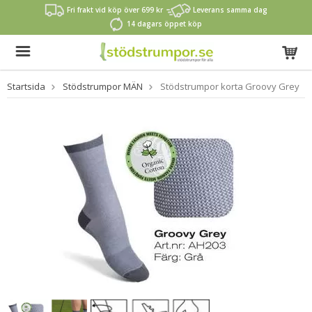
Fri frakt vid köp över 699 kr
Leverans samma dag
14 dagars öppet köp
Startsida
Stödstrumpor MÄN
Stödstrumpor korta Groovy Grey