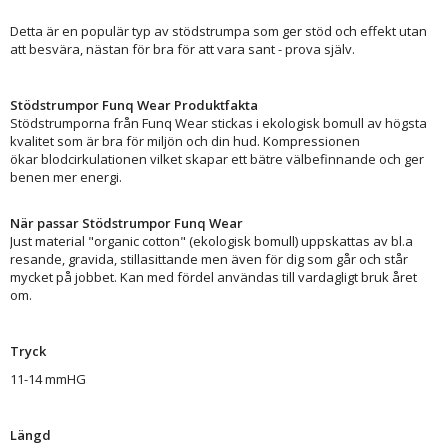
Detta är en populär typ av stödstrumpa som ger stöd och effekt utan
att besvära, nästan för bra för att vara sant - prova själv.
Stödstrumpor Funq Wear Produktfakta
Stödstrumporna från Funq Wear stickas i ekologisk bomull av högsta
kvalitet som är bra för miljön och din hud. Kompressionen
ökar blodcirkulationen vilket skapar ett bätre välbefinnande och ger
benen mer energi.
När passar Stödstrumpor Funq Wear
Just material "organic cotton" (ekologisk bomull) uppskattas av bl.a
resande, gravida, stillasittande men även för dig som går och står
mycket på jobbet. Kan med fördel användas till vardagligt bruk året
om.
Tryck
11-14 mmHG
Längd