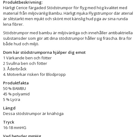
Produktbeskrivning:
Härligt Cerice färgaded Stödstrumpor för flyg med hög kvalitet med
material från miljövänlig Bambu. Härligt mjuka Flygstrumpor där aterial
är slitstarkt men mjukt och skönt mot känslig hud pga av sina runda
lena fibrer.
Stödstrumpor med bambu är miljövänliga och innehåller antibaktriella
substansder som gör att dina stödstrumpor håller sig fräscha. Bra för
både hud och miljö.
Dom här stödstrumporna hjälper dig emot
1 Värkande ben och fötter
2 Svullna ben och fötter
3. Åderbråck
4. Motverkar risken för Blodpropp
Produktfakta
50 % BAMBU
45 % polyamid
5 % Lycra
Längd
Dessa stödstrumpor är knähöga
Tryck
16-18 mmHG
Vad betyder mmHg