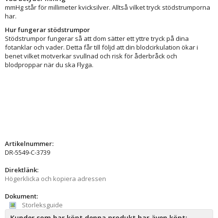
mmHg står för millimeter kvicksilver. Alltså vilket tryck stödstrumporna
har.
Hur fungerar stödstrumpor
Stödstrumpor fungerar så att dom sätter ett yttre tryck på dina
fotanklar och vader. Detta får till följd att din blodcirkulation ökar i
benet vilket motverkar svullnad och risk för åderbråck och
blodproppar när du ska Flyga.
Artikelnummer:
DR-5549-C-3739
Direktlänk:
Högerklicka och kopiera adressen
Dokument:
Storleksguide
Kunder som har köpt denna produkt har även köpt: