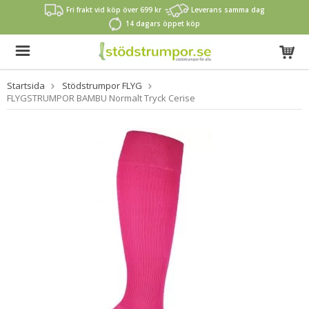
Fri frakt vid köp över 699 kr
Leverans samma dag
14 dagars öppet köp
Startsida
Stödstrumpor FLYG
FLYGSTRUMPOR BAMBU Normalt Tryck Cerise