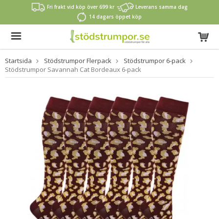
Fri frakt vid köp över 699 kr
Leverans samma dag
14 dagars öppet köp
Startsida
Stödstrumpor Flerpack
Stödstrumpor 6-pack
Stödstrumpor Savannah Cat Bordeaux 6-pack