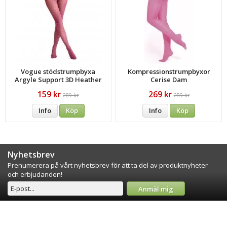
Vogue stödstrumpbyxa
Kompressionstrumpbyxor
Argyle Support 3D Heather
Cerise Dam
Red
159 kr
269 kr
289 kr
289 kr
Info
Köp
Info
Köp
Nyhetsbrev
Prenumerera på vårt nyhetsbrev för att ta del av produktnyheter
och erbjudanden!
Anmäl mig