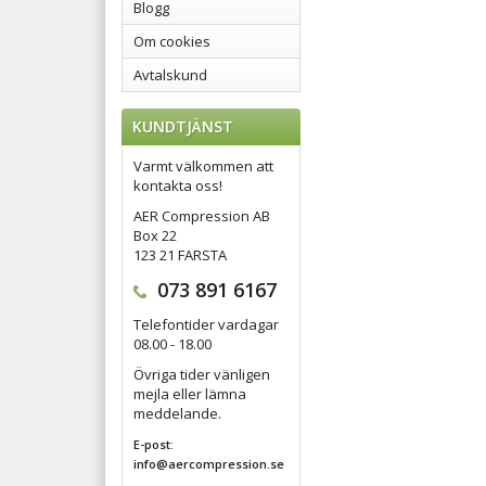
Blogg
Om cookies
Avtalskund
KUNDTJÄNST
Varmt välkommen att
kontakta oss!
AER Compression AB
Box 22
123 21 FARSTA
073 891 6167
Telefontider vardagar
08.00 - 18.00
Övriga tider vänligen
mejla eller lämna
meddelande.
E-post:
info@aercompression.se