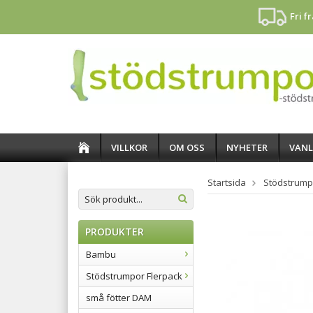
Fri f
VILLKOR
OM OSS
NYHETER
VANL
Startsida
Stödstrump
PRODUKTER
Bambu
Stödstrumpor Flerpack
små fötter DAM