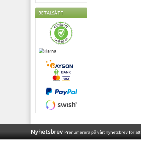
BETALSÄTT
Nyhetsbrev
Prenumerera på vårt nyhetsbrev för att