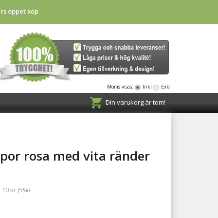
rs öppet köp
Moms visas:
Inkl
Exkl
Din varukorg är tom!
por rosa med vita ränder
 10 kr (5%)