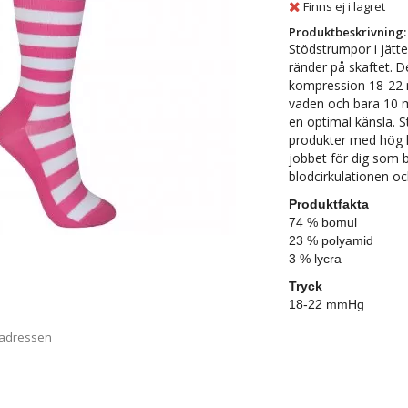
Finns ej i lagret
Produktbeskrivning:
Stödstrumpor i jätte
ränder på skaftet.
De
kompression 18-22 
vaden och bara 10 m
en optimal känsla. 
produkter med hög kv
jobbet för dig som 
blodcirkulationen o
Produktfakta
74 % bomul
23 % polyamid
3 % lycra
Tryck
18-22 mmHg
 adressen