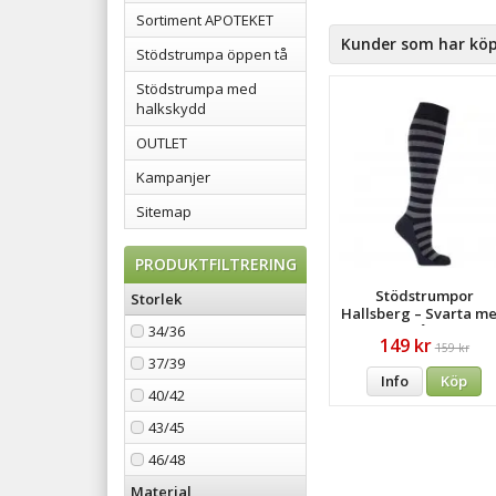
Sortiment APOTEKET
Kunder som har köp
Stödstrumpa öppen tå
Stödstrumpa med
halkskydd
OUTLET
Kampanjer
Sitemap
PRODUKTFILTRERING
Stödstrumpor
Storlek
Hallsberg – Svarta m
Mörkgrå Ränder
34/36
149 kr
159 kr
37/39
Info
Köp
40/42
43/45
46/48
Material