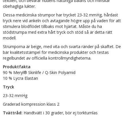
textilen, och bevarar hudens naturliga balans och minskar
obehagliga lukter.
Dessa medicinska strumpor har trycket 23-32 mmHg, hårdast
tryck nere vid ankeln och avtagande högre upp på vaden för att
stimulera blodflödet tillbaks mot hjärtat. Måste du ha
stödstrumpa med extra hårt tryck och stöd så är detta rätt
modell.
Strumporna är beige, med vita och svarta ränder på skaftet. De
bär kvalitetsstämpel för medicinska produkter och testas
regelbundet av officiella kontrollmyndigheterna.
Produktfakta
90 %
Meryl® Skinlife / Q-Skin
Polyamid
10 % Lycra Elastan
Tryck
23-32 mmHg
Graderad kompression klass 2
Tvättråd:
Handtvätt i 30 grader, bör ej torktumlas