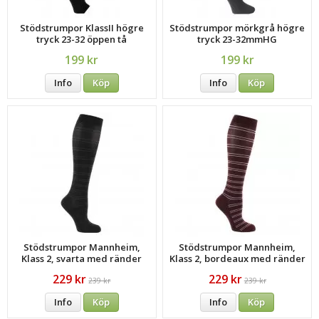
Stödstrumpor KlassII högre
Stödstrumpor mörkgrå högre
tryck 23-32 öppen tå
tryck 23-32mmHG
199 kr
199 kr
Info
Köp
Info
Köp
Stödstrumpor Mannheim,
Stödstrumpor Mannheim,
Klass 2, svarta med ränder
Klass 2, bordeaux med ränder
229 kr
229 kr
239 kr
239 kr
Info
Köp
Info
Köp