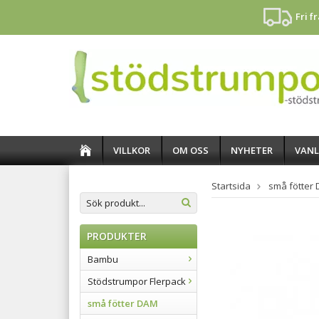
Fri f
VILLKOR
OM OSS
NYHETER
VANL
Startsida
små fötter
PRODUKTER
Bambu
Stödstrumpor Flerpack
små fötter DAM