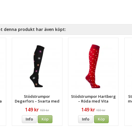
t denna produkt har även köpt:
Stödstrumpor
Stödstrumpor Hartberg
S
a
Degerfors – Svarta med
– Röda med Vita
me
Färgglatt Blommönster
Hjärtan
149 kr
149 kr
159 kr
159 kr
Info
Köp
Info
Köp