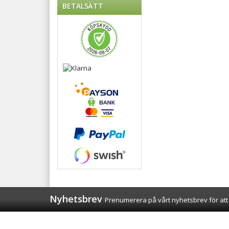
BETALSÄTT
Nyhetsbrev
Prenumerera på vårt nyhetsbrev för att