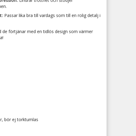
pression:
Lindrar trötthet och stödjer
nen.
t:
Passar lika bra till vardags som till en rolig detalj i
d de förtjänar med en tidlös design som värmer
a!
r, bör ej torktumlas