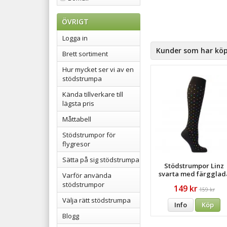
ÖVRIGT
Logga in
Kunder som har köp
Brett sortiment
Hur mycket ser vi av en
stödstrumpa
Kända tillverkare till
lägsta pris
Måttabell
Stödstrumpor för
flygresor
Sätta på sig stödstrumpa
Stödstrumpor Linz
svarta med färgglad
Varför använda
prickar
stödstrumpor
149 kr
159 kr
Välja rätt stödstrumpa
Info
Köp
Blogg