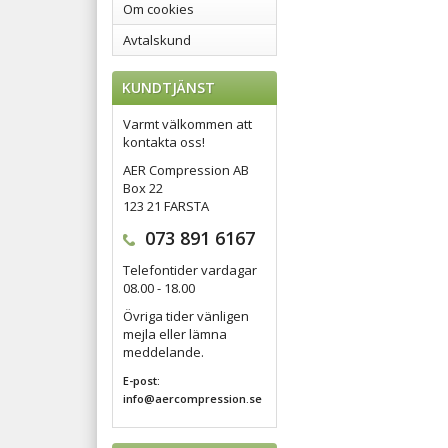
Om cookies
Avtalskund
KUNDTJÄNST
Varmt välkommen att
kontakta oss!
AER Compression AB
Box 22
123 21 FARSTA
073 891 6167
Telefontider vardagar
08.00 - 18.00
Övriga tider vänligen
mejla eller lämna
meddelande.
E-post:
info@aercompression.se