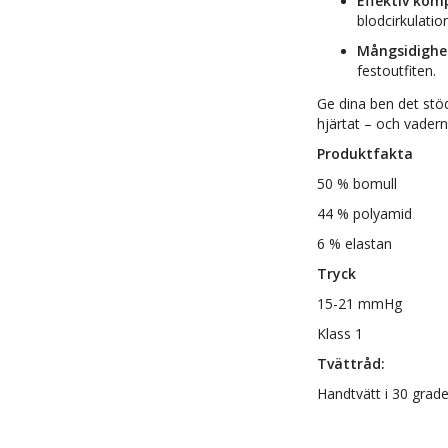
Effektiv kom
blodcirkulatio
Mångsidighe
festoutfiten.
Ge dina ben det stö
hjärtat – och vadern
Produktfakta
50 % bomull
44 % polyamid
6 % elastan
Tryck
15-21 mmHg
Klass 1
Tvättråd:
Handtvätt i 30 grade