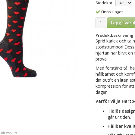
Storlekar
Finns i lager
Lägg i varu
Produktbeskrivning:
Sprid kärlek och ta
stödstrumpor! Dessa
hjärtan har blivit en
prova.
Med förstärkt tå, h
hållbarhet och komfor
din outfit en liten e
kompression för att 
dagen.
Varför välja Hart
Tidlös design
går ur tiden.
Hållbar kvali
 adressen