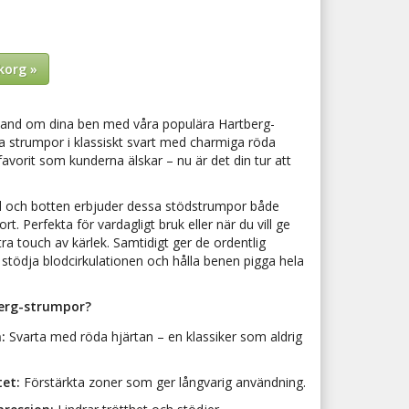
korg »
 hand om dina ben med våra populära Hartberg-
 strumpor i klassiskt svart med charmiga röda
 favorit som kunderna älskar – nu är det din tur att
äl och botten erbjuder dessa stödstrumpor både
t. Perfekta för vardagligt bruk eller när du vill ge
xtra touch av kärlek. Samtidigt ger de ordentlig
stödja blodcirkulationen och hålla benen pigga hela
berg-strumpor?
:
Svarta med röda hjärtan – en klassiker som aldrig
tet:
Förstärkta zoner som ger långvarig användning.