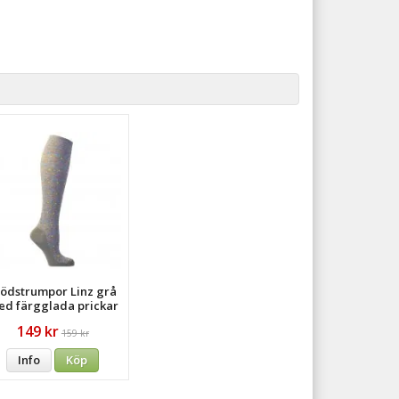
tödstrumpor Linz grå
d färgglada prickar
149 kr
159 kr
Info
Köp