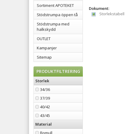
Sortiment APOTEKET
Dokument:
Storlekstabell
Stödstrumpa öppen tå
Stödstrumpa med
halkskydd
OUTLET
Kampanjer
Sitemap
PRODUKTFILTRERING
Storlek
34/36
37/39
40/42
43/45
Material
Bomull