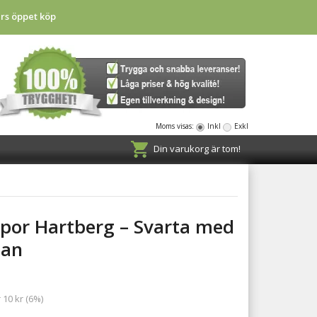
rs öppet köp
Moms visas:
Inkl
Exkl
Din varukorg är tom!
por Hartberg – Svarta med
tan
 10 kr (6%)