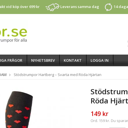
rakt vid köp över 699 kr
Leverans samma dag
14 daga
IGA FRÅGOR
NYHETSBREV
KONTAKT
LOGGA IN
 DAM
Stödstrumpor Hartberg – Svarta med Röda Hjärtan
Stödstrum
Röda Hjär
149 kr
Ord. 159 kr. Du sparar