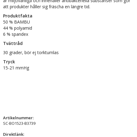
är miljövänliga och innehåller antibakteriella substanser som gör
att produkter håller sig fräscha en längre tid.
Produktfakta
50 % BAMBU
44 % polyamid
6 % spandex
Tvättråd
30 grader, bör ej torktumlas
Tryck
15-21 mmHg
Artikelnummer:
SC-BO1523-B3739
Direktlänk: